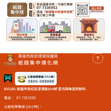
回頂
833201 高雄市鳥松區澄清路834號 空污與噪音防制科
電話：
07-7351500
公害檢舉專線 (24小時)：