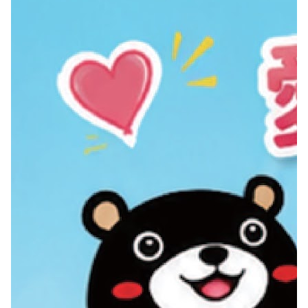
特定節日(如天公生、清明節及中元普渡等)
的紙錢收運則由各轄區清潔隊協助收運，請
民眾優先聯繫各區清潔隊。
電話預約：民眾如有紙錢收運之需求時可直
接以專線電話(07-7336952或07-
5565161#110)聯繫工作人員，並由工作人
員登記各項基本資料，並由工作人員安排收
運行程。
網路預約：除專線電話外，民眾亦可由環保
局紙錢集中燒網站進行紙錢收運預約，登錄
完成後將由計畫工作人員安排收運行程。