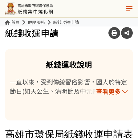
首頁
便民服務
紙錢收運申請
紙錢收運申請
紙錢運收說明
一直以來，受到傳統習俗影響，國人於特定
節日(如天公生、清明節及中元普渡等)及農
查看更多
曆初二、十六等日子習慣準備供品祭祀祖先
或四方神靈，而祭祀時所焚燒的紙錢除影響
空氣品質外亦常造成其他民眾的困擾。 為確
實減少紙錢燃燒對環境的影響，自110年農
曆2月1日(110年3月13日)起開始推動收運民