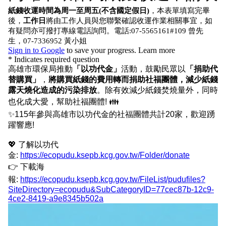
眾於農曆初一、初二、十五、十六等時間祭
祀後所產生的紙錢，藉以降低紙錢露天燃燒
產生的影響。
自111年起，配合高雄市平安及如意兩座環
保金爐落成啟用，將紙錢集中燒活動擴大為
全年度活動，各單位於平日有收運紙錢需求
時，可透過專線電話預約或網路預約申請，
本局將派遣專車至現場協助收運。 三大節慶
期間則維持由各區清潔隊協助收運方式，以
確保整體收運效率。
民眾於平日如有收運紙錢需求應提早至少5
天通知安排收運紙錢，請申請民眾確實遵守
預約規定，避免造成收運行程困擾。