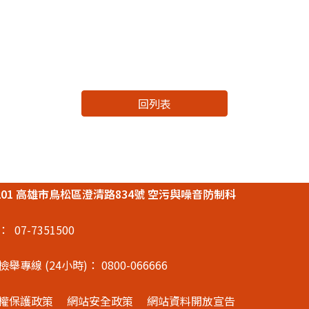
回列表
3201 高雄市鳥松區澄清路834號 空污與噪音防制科
：
07-7351500
檢舉專線 (24小時)：
0800-066666
權保護政策
網站安全政策
網站資料開放宣告