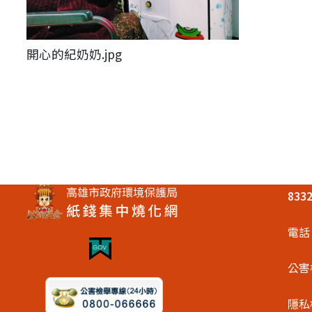
開心的紀奶奶.jpg
83
電話
公害
隱私