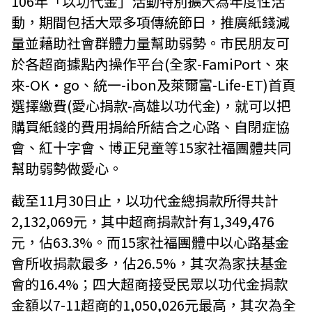
106年「以功代金」活動特別擴大為年度性活
動，期間包括大眾多項傳統節日，推廣紙錢減
量並藉助社會群體力量幫助弱勢。市民朋友可
於各超商據點內操作平台(全家-FamiPort、來
來-OK·go、統一-ibon及萊爾富-Life-ET)首頁
選擇繳費(愛心捐款-高雄以功代金)，就可以把
購買紙錢的費用捐給所結合之心路、自閉症協
會、紅十字會、博正兒童等15家社福團體共同
幫助弱勢做愛心。
截至11月30日止，以功代金總捐款所得共計
2,132,069元，其中超商捐款計有1,349,476
元，佔63.3%。而15家社福團體中以心路基金
會所收捐款最多，佔26.5%，其次為家扶基金
會的16.4%；四大超商接受民眾以功代金捐款
金額以7-11超商的1,050,026元最高，其次為全