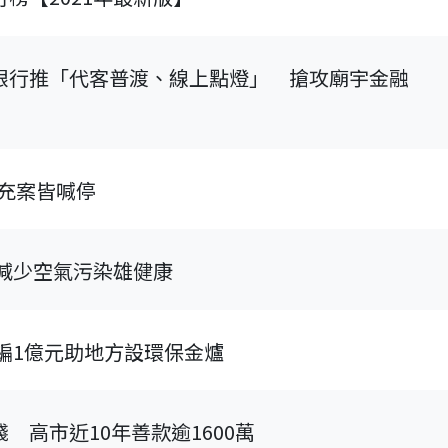
銀行推「代客普渡、線上點燈」 搶攻廟宇金融
擴充案皆喊停
 減少空氣污染雄健康
編1億元助地方設環保金爐
 高市近10年善款逾1600萬