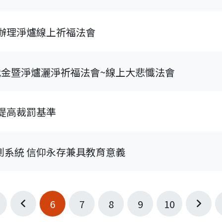
 辦理淨爐線上祈福法會
代金暨淨爐灑淨祈福法會~線上大悲懺法會
提高裁罰基準
測系統 信仰永存兼具教育意義
6
7
8
9
10
第一頁
上一頁
下一