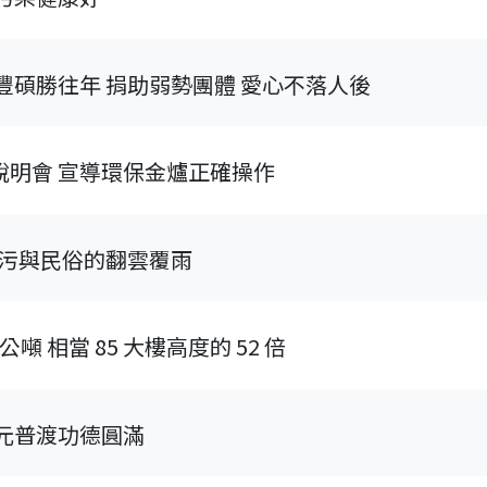
豐碩勝往年 捐助弱勢團體 愛心不落人後
說明會 宣導環保金爐正確操作
空污與民俗的翻雲覆雨
噸 相當 85 大樓高度的 52 倍
元普渡功德圓滿