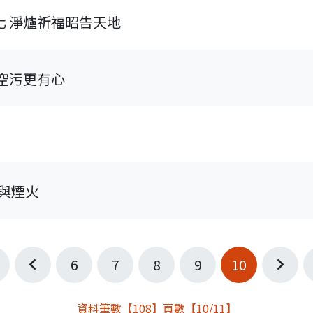
化 淨爐祈福昭告天地
空污更有心
與煙火
6
7
8
9
10
第一頁
上一頁
下一
資料筆數【108】頁數【10/11】